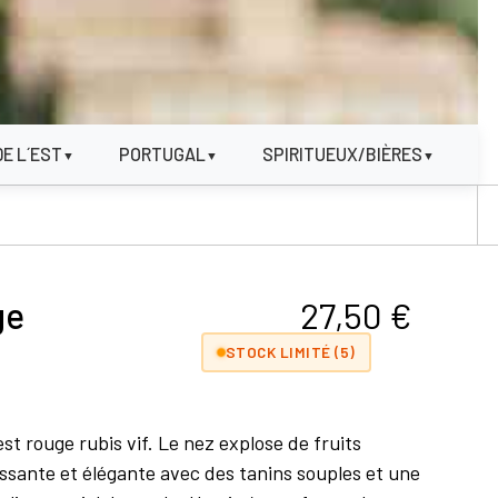
DE L´EST
PORTUGAL
SPIRITUEUX/BIÈRES
▼
▼
▼
ge
27,50
€
STOCK LIMITÉ (5)
t rouge rubis vif. Le nez explose de fruits
issante et élégante avec des tanins souples et une