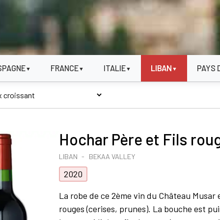
SPAGNE
FRANCE
ITALIE
LIBAN
PAYS 
▼
▼
▼
▼
Hochar Père et Fils rou
LIBAN
BEKAA VALLEY
2020
La robe de ce 2ème vin du Château Musar es
rouges (cerises, prunes). La bouche est pu