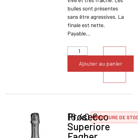
vive et très fraîche. Les
bulles sont présentes
sans être agressives. La
finale est nette.
Payable...
Voir le
Ajouter au panier
produit
Prosecco
16,40
€
RUPTURE DE STO
Superiore
Fagher