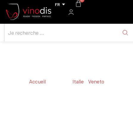
Accueil
/ Régions /
Italie
/
Veneto
/ Conegliano Valdobbiadene Prosecco Superiore
Conegliano
Valdobbiadene
Prosecco Superiore