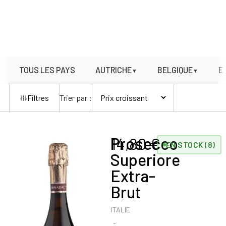
TOUS LES PAYS
AUTRICHE
BELGIQUE
E
▼
▼
Trier par :
Filtres
Prosecco
14,80
€
EN STOCK (8)
Superiore
Extra-
Brut
ITALIE