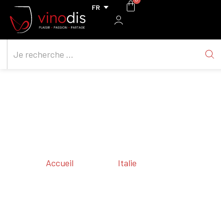
Accueil
/ Régions /
Italie
/ Calabria
Calabria