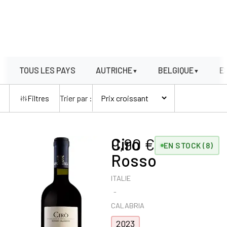
TOUS LES PAYS
AUTRICHE
BELGIQUE
E
▼
▼
Trier par :
Filtres
Ciro
9,90
€
EN STOCK (8)
Rosso
ITALIE
CALABRIA
2023