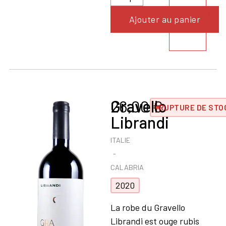
Voir le
Ajouter au panier
produit
Gravello
26,00
€
RUPTURE DE STO
Librandi
ITALIE
CALABRIA
2020
La robe du Gravello
Librandi est ouge rubis