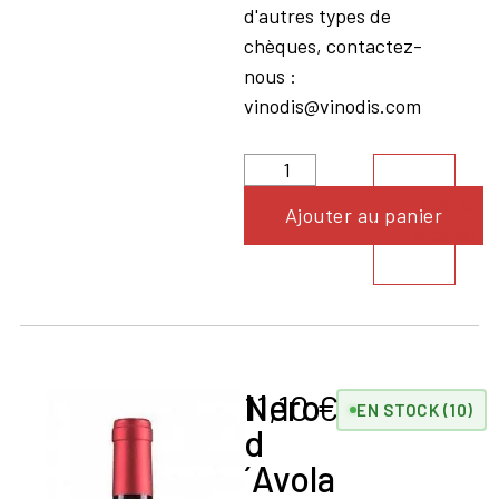
d'autres types de
chèques, contactez-
nous :
vinodis@vinodis.com
Voir le
Ajouter au panier
produit
Nero
11,10
€
EN STOCK (10)
d
´Avola