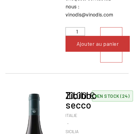
nous :
vinodis@vinodis.com
Voir le
Ajouter au panier
produit
Zibibbo
10,00
€
EN STOCK (24)
secco
ITALIE
SICILIA