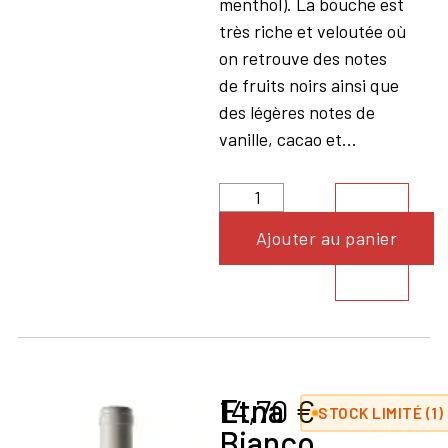
menthol). La bouche est
très riche et veloutée où
on retrouve des notes
de fruits noirs ainsi que
des légères notes de
vanille, cacao et...
Voir le
Ajouter au panier
produit
Etna
14,70
€
STOCK LIMITÉ (1)
Bianco