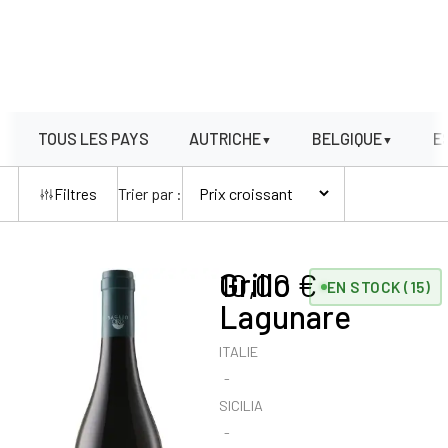
TOUS LES PAYS
AUTRICHE
BELGIQUE
E
▼
▼
Trier par :
Filtres
Grillo
10,00
€
EN STOCK (15)
Lagunare
ITALIE
SICILIA