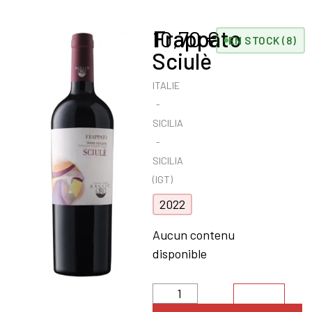
Frappato
10,70
€
EN STOCK (8)
Sciulè
ITALIE
SICILIA
SICILIA
(IGT)
2022
Aucun contenu
disponible