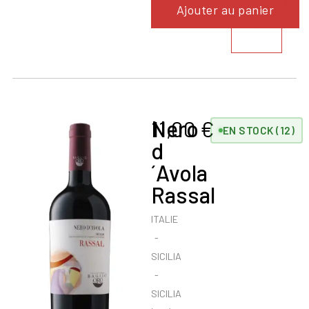
Voir le
Ajouter au panier
produit
Nero
11,00
€
EN STOCK (12)
d
´Avola
Rassal
ITALIE
SICILIA
SICILIA