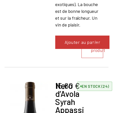
exotiques). La bouche
est de bonne longueur
et sur la fraîcheur. Un
vin de plaisir.
Ajouter au panier
Voir le
produit
Nero
15,60
€
EN STOCK (24)
d’Avola
Syrah
Appassi