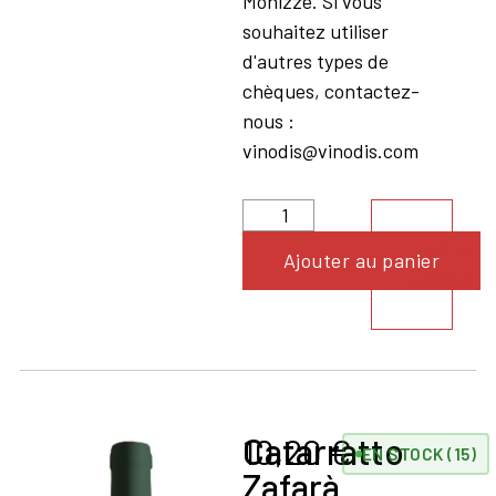
Monizze. Si vous
souhaitez utiliser
d'autres types de
chèques, contactez-
nous :
vinodis@vinodis.com
Voir le
Ajouter au panier
produit
Catarratto
10,20
€
EN STOCK (15)
Zafarà