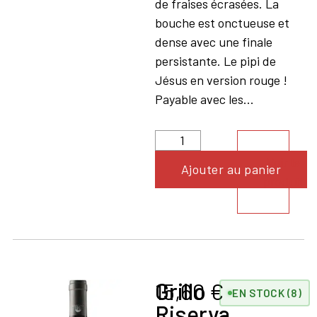
de fraises écrasées. La
bouche est onctueuse et
dense avec une finale
persistante. Le pipi de
Jésus en version rouge !
Payable avec les...
Voir le
Ajouter au panier
produit
Grillo
15,60
€
EN STOCK (8)
Riserva