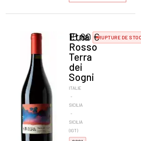
Etna
15,80
€
RUPTURE DE STO
Rosso
Terra
dei
Sogni
ITALIE
SICILIA
SICILIA
(IGT)