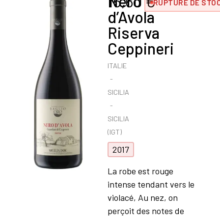
Nero
15,60
€
RUPTURE DE STO
d’Avola
Riserva
Ceppineri
ITALIE
SICILIA
SICILIA
(IGT)
2017
La robe est rouge
intense tendant vers le
violacé, Au nez, on
perçoit des notes de