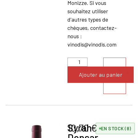
Monizze. Si vous
souhaitez utiliser
d'autres types de
chèques, contactez-
nous :
vinodis@vinodis.com
Voir le
Ajouter au panier
produit
Syrah
10,70
€
EN STOCK (8)
Donsar