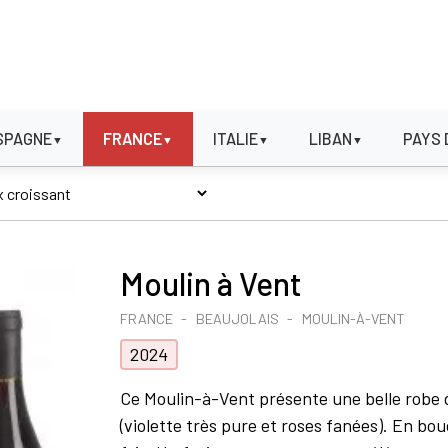
SPAGNE
FRANCE
ITALIE
LIBAN
PAYS 
▼
▼
▼
▼
Moulin à Vent
FRANCE
BEAUJOLAIS
MOULIN-À-VENT
2024
Ce Moulin-à-Vent présente une belle robe d
(violette très pure et roses fanées). En bo