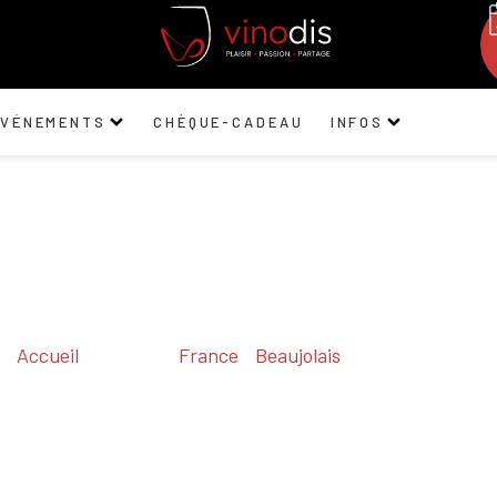
ÉVÉNEMENTS
CHÈQUE-CADEAU
INFOS
Accueil
/ Régions /
France
/
Beaujolais
/ Moulin-à-Vent
Moulin-à-Vent