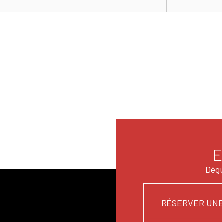
E
Dégu
RÉSERVER UNE