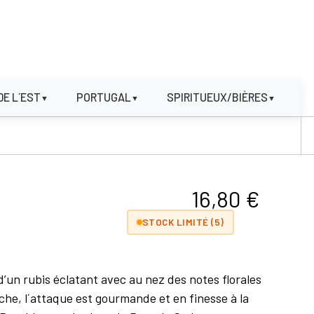
DE L´EST
PORTUGAL
SPIRITUEUX/BIÈRES
▼
▼
▼
16,80
€
STOCK LIMITÉ (5)
’un rubis éclatant avec au nez des notes florales
uche, l´attaque est gourmande et en finesse à la