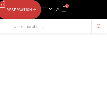
0
FR
RÉSERVATION
NL