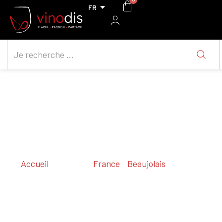
Accueil
/ Régions /
France
/
Beaujolais
/ Brouilly
Brouilly