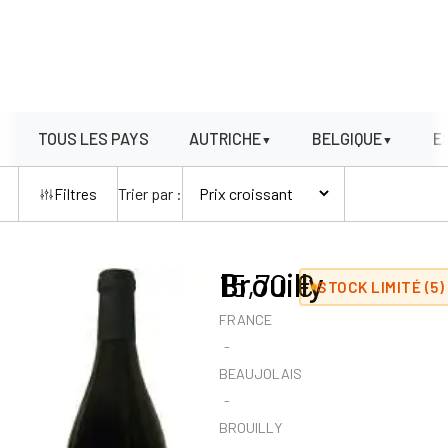
TOUS LES PAYS
AUTRICHE
BELGIQUE
E
▼
▼
Trier par :
Filtres
Brouilly
15,70
€
STOCK LIMITÉ (5)
FRANCE
BEAUJOLAIS
BROUILLY