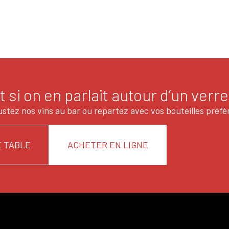
t si on en parlait autour d’un verre
stez nos vins au bar ou repartez avec vos bouteilles préfé
 TABLE
ACHETER EN LIGNE