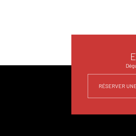
E
Dégu
RÉSERVER UNE