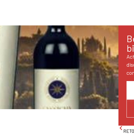
B
b
Ach
dis
con
RETO