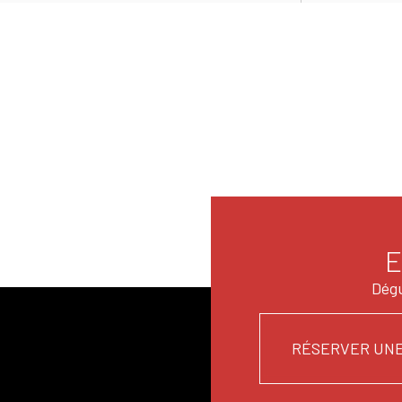
E
Dégu
RÉSERVER UNE