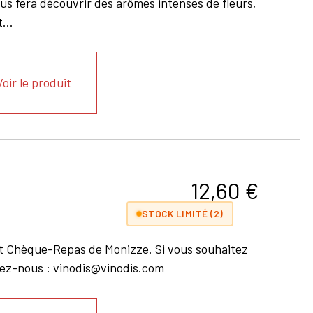
ous fera découvrir des arômes intenses de fleurs,
...
Voir le produit
12,60
€
STOCK LIMITÉ (2)
t Chèque-Repas de Monizze. Si vous souhaitez
ctez-nous : vinodis@vinodis.com