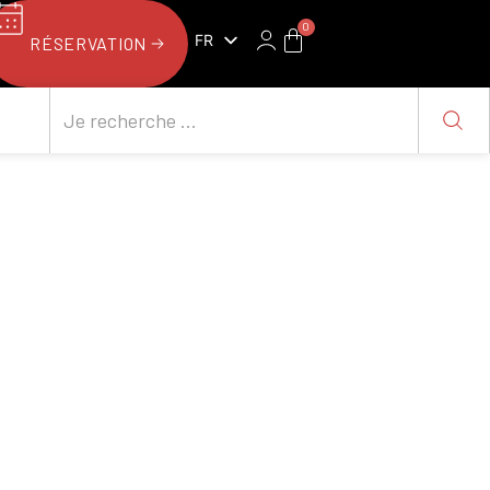
0
FR
RÉSERVATION
NL