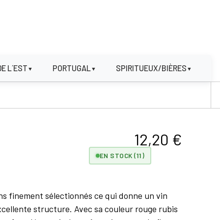
DE L´EST
PORTUGAL
SPIRITUEUX/BIÈRES
▼
▼
▼
12,20
€
EN STOCK (11)
sins finement sélectionnés ce qui donne un vin
xcellente structure. Avec sa couleur rouge rubis