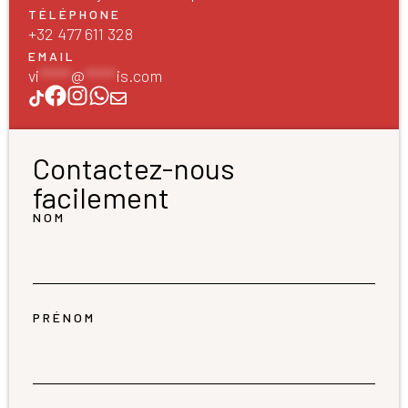
TÉLÉPHONE
+32 477 611 328
EMAIL
vi
*****
@
*****
is.com
Contactez-nous
facilement
NOM
PRÉNOM