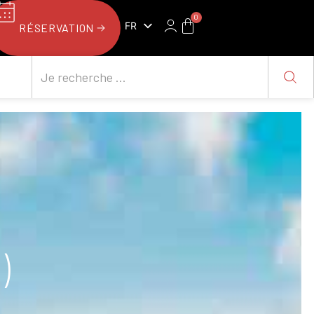
0
FR
RÉSERVATION
NL
)