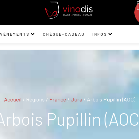
ÉVÉNEMENTS
CHÈQUE-CADEAU
INFOS
Accueil
/ Régions /
France
/
Jura
/ Arbois Pupillin (AOC)
Arbois Pupillin (AOC