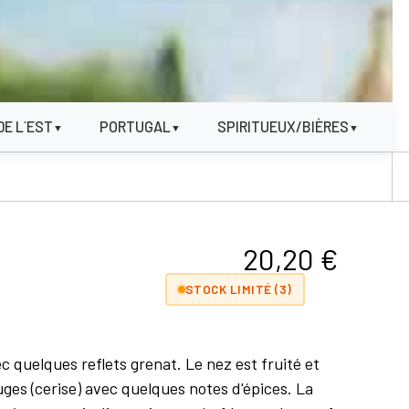
DE L´EST
PORTUGAL
SPIRITUEUX/BIÈRES
▼
▼
▼
20,20
€
STOCK LIMITÉ (3)
c quelques reflets grenat. Le nez est fruité et
ges (cerise) avec quelques notes d'épices. La