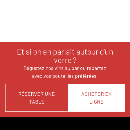
Et si on en parlait autour d’un
verre ?
Dégustez nos vins au bar ou repartez
avec vos bouteilles préférées.
RÉSERVER UNE
ACHETER EN
TABLE
LIGNE