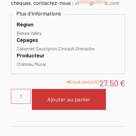
chèques, contactez-nous :
vi
*****
@
*****
is.com
Région
Bekaa Valley
Cépages
Cabernet Sauvignon
Cinsault
Grenache
Producteur
Château Musar
27,50
€
Stock limité (5)
Ajouter au panier