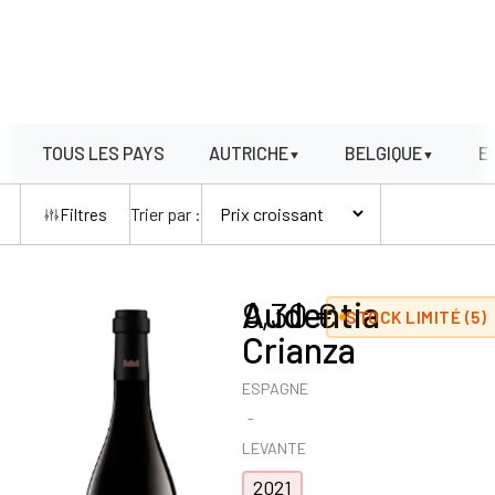
TOUS LES PAYS
AUTRICHE
BELGIQUE
E
▼
▼
Trier par :
Filtres
Audentia
9,30
€
STOCK LIMITÉ (5)
Crianza
ESPAGNE
LEVANTE
2021