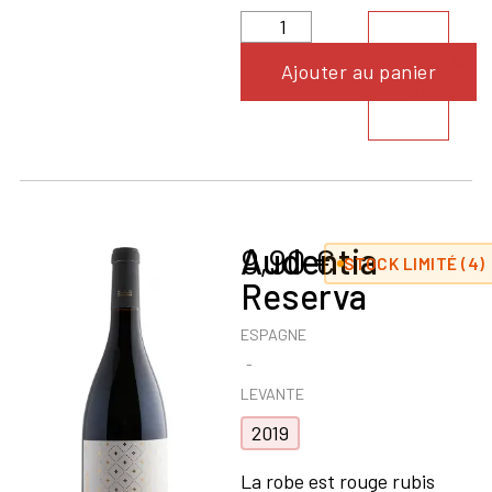
Voir le
Ajouter au panier
produit
Audentia
9,90
€
STOCK LIMITÉ (4)
Reserva
ESPAGNE
LEVANTE
2019
La robe est rouge rubis