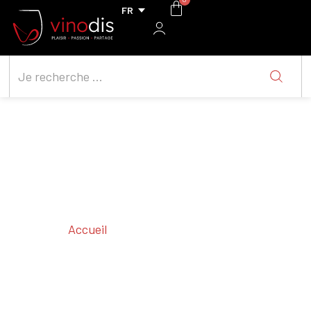
Accueil
/ Cépages / Susumaniello
Susumaniello