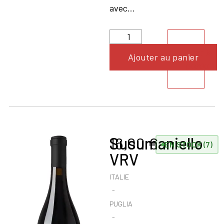
avec...
Voir le
Ajouter au panier
produit
Susumaniello
16,00
€
EN STOCK (7)
VRV
ITALIE
PUGLIA