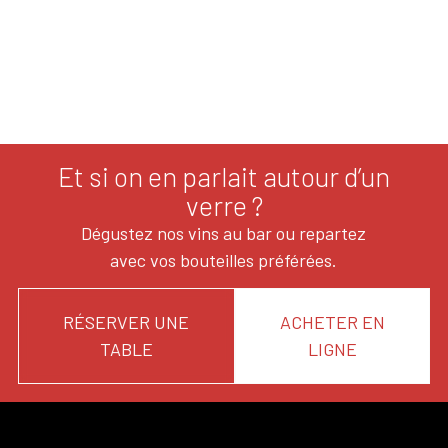
Et si on en parlait autour d’un
verre ?
Dégustez nos vins au bar ou repartez
avec vos bouteilles préférées.
RÉSERVER UNE
ACHETER EN
TABLE
LIGNE