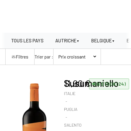
TOUS LES PAYS
AUTRICHE
BELGIQUE
E
▼
▼
Trier par :
Filtres
Susumaniello
11,90
€
EN STOCK (24)
ITALIE
PUGLIA
SALENTO