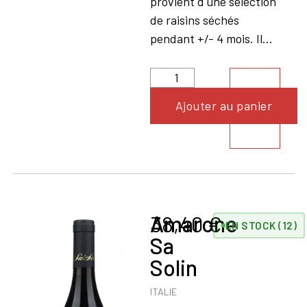
provient d'une sélection
de raisins séchés
pendant +/- 4 mois. Il...
Voir le
Ajouter au panier
produit
Amarone
38,40
€
EN STOCK (12)
Sa
Solin
ITALIE