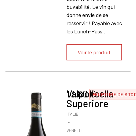
buvabilité. Le vin qui
donne envie de se
resservir ! Payable avec
les Lunch-Pass...
Voir le produit
Valpolicella
13,80
€
RUPTURE DE STO
Superiore
ITALIE
VENETO