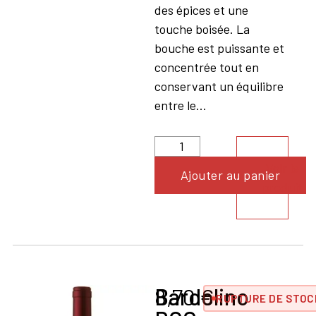
des épices et une
touche boisée. La
bouche est puissante et
concentrée tout en
conservant un équilibre
entre le...
Voir le
Ajouter au panier
produit
Bardolino
8,70
€
RUPTURE DE STOC