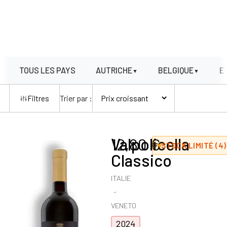
TOUS LES PAYS
AUTRICHE
BELGIQUE
E
▼
▼
Trier par :
Filtres
Valpolicella
12,80
€
STOCK LIMITÉ (4)
Classico
ITALIE
VENETO
2024