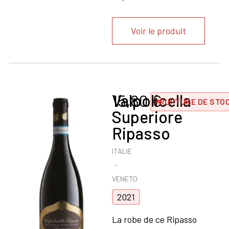
Voir le produit
Valpolicella
15,80
€
RUPTURE DE STO
Superiore
Ripasso
ITALIE
VENETO
2021
La robe de ce Ripasso