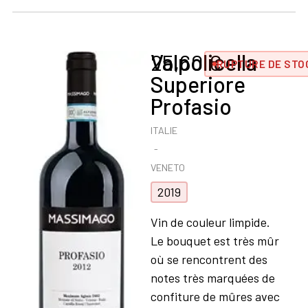
Valpolicella
25,60
€
RUPTURE DE STO
Superiore
Profasio
ITALIE
VENETO
2019
Vin de couleur limpide.
Le bouquet est très mûr
où se rencontrent des
notes très marquées de
confiture de mûres avec