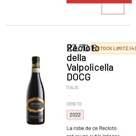
produit
Recioto
23,70
€
STOCK LIMITÉ (4
della
Valpolicella
DOCG
ITALIE
VENETO
2022
La robe de ce Recioto