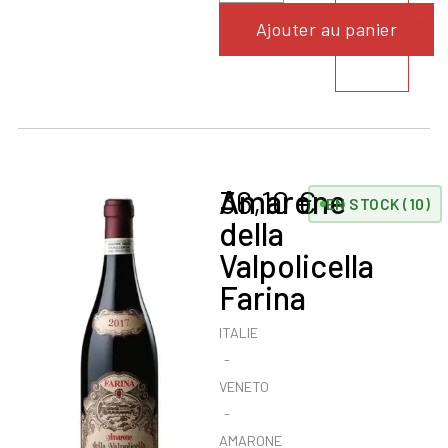
Voir le
Ajouter au panier
produit
Amarone
36,10
€
EN STOCK (10)
della
Valpolicella
Farina
ITALIE
VENETO
AMARONE