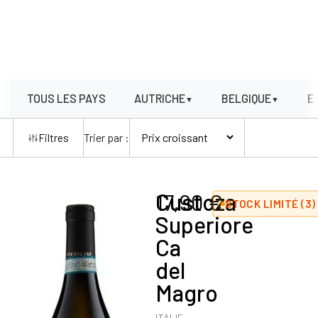
TOUS LES PAYS
AUTRICHE
BELGIQUE
E
▼
▼
Trier par :
Filtres
Custoza
17,90
€
STOCK LIMITÉ (3)
Superiore
Ca
del
Magro
ITALIE