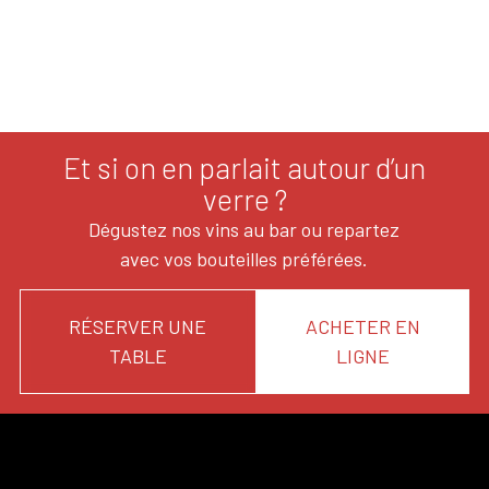
Et si on en parlait autour d’un
verre ?
Dégustez nos vins au bar ou repartez
avec vos bouteilles préférées.
RÉSERVER UNE
ACHETER EN
TABLE
LIGNE