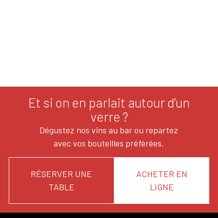
Et si on en parlait autour d’un
verre ?
Dégustez nos vins au bar ou repartez
avec vos bouteilles préférées.
RÉSERVER UNE
ACHETER EN
TABLE
LIGNE