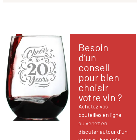
Besoin
d’un
conseil
pour bien
choisir
votre vin ?
Achetez vos
bouteilles en ligne
ou venez en
discuter autour d’un