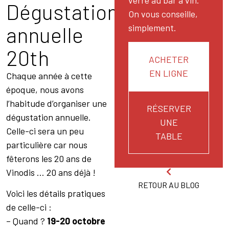
verre au bar à vin.
Dégustation
On vous conseille,
annuelle
simplement.
20th
ACHETER
EN LIGNE
Chaque année à cette
époque, nous avons
l’habitude d’organiser une
RÉSERVER
dégustation annuelle.
UNE
Celle-ci sera un peu
TABLE
particulière car nous
fêterons les 20 ans de
Vinodis … 20 ans déjà !
RETOUR AU BLOG
Voici les détails pratiques
de celle-ci :
– Quand ?
19-20 octobre