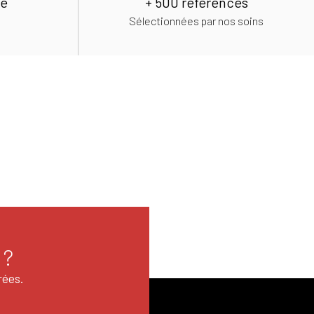
de
+ 500 références
Sélectionnées par nos soins
 ?
rées.