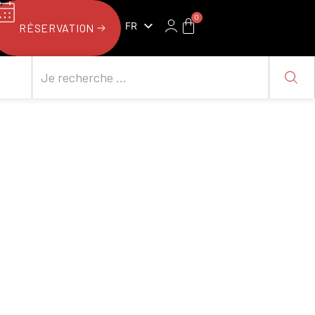
0
FR
RÉSERVATION
NL