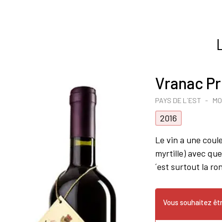
Vranac P
PAYS DE L´EST
MO
2016
Le vin a une coul
myrtille) avec qu
´est surtout la r
Vous souhaitez êtr