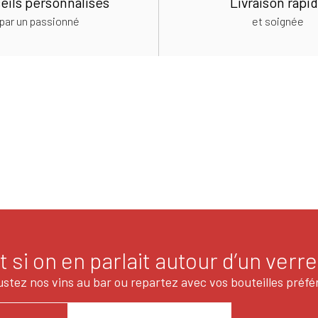
eils personnalisés
Livraison rapi
par un passionné
et soignée
t si on en parlait autour d’un verre
stez nos vins au bar ou repartez avec vos bouteilles préfé