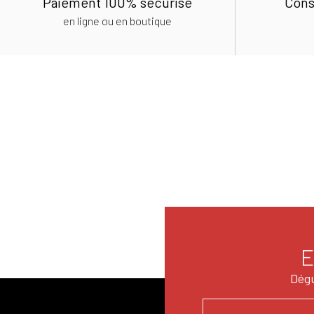
Paiement 100% sécurisé
Cons
en ligne ou en boutique
E
Dégu