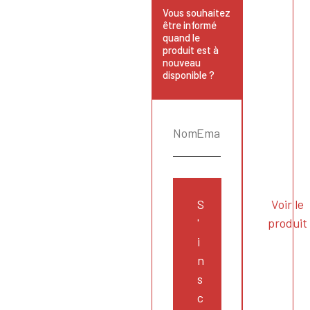
Vous souhaitez
être informé
quand le
produit est à
nouveau
disponible ?
S
Voir le
'
produit
i
n
s
c