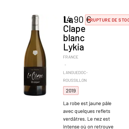
La
14,90
€
RUPTURE DE STO
Clape
blanc
Lykia
FRANCE
LANGUEDOC-
ROUSSILLON
2019
La robe est jaune pâle
avec quelques reflets
verdâtres. Le nez est
intense où on retrouve