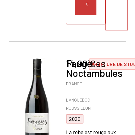
e
Faugères
14,90
€
RUPTURE DE STO
Noctambules
FRANCE
LANGUEDOC-
ROUSSILLON
2020
La robe est rouge aux