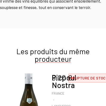
il vinifie des vins équilibrés qui associent ensoleillement,
souplesse et finesse, tout en conservant le terroir.
Les produits du même
producteur
Picpoul
9,20
€
RUPTURE DE STOC
Nostra
FRANCE