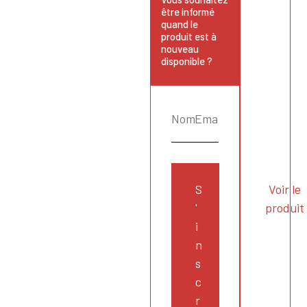
être informé
quand le
produit est à
nouveau
disponible ?
S
Voir le
'
produit
i
n
s
c
r