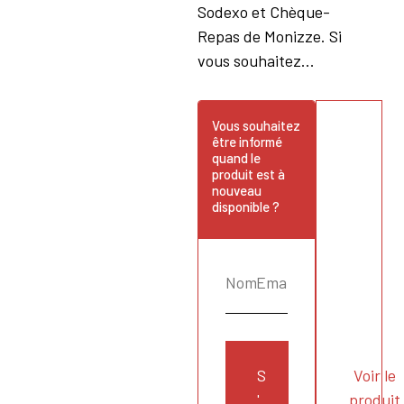
Sodexo et Chèque-
Repas de Monizze. Si
vous souhaitez...
Vous souhaitez
être informé
quand le
produit est à
nouveau
disponible ?
S
Voir le
'
produit