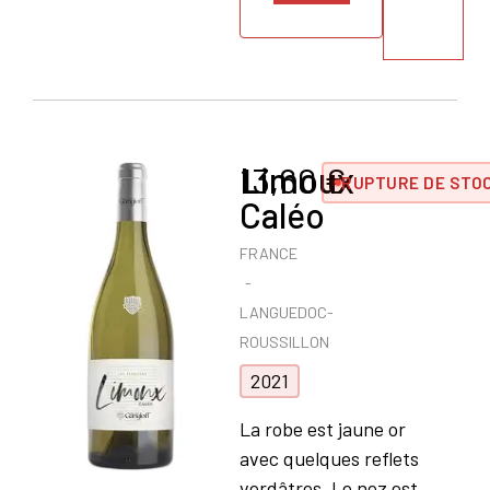
Limoux
13,60
€
RUPTURE DE STO
Caléo
FRANCE
LANGUEDOC-
ROUSSILLON
2021
La robe est jaune or
avec quelques reflets
verdâtres. Le nez est