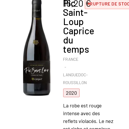
Pic
16,20
€
RUPTURE DE STO
Saint-
Loup
Caprice
du
temps
FRANCE
LANGUEDOC-
ROUSSILLON
2020
La robe est rouge
intense avec des
reflets violacés. Le nez
est riche et complexe