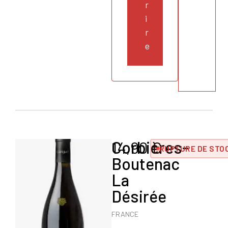
r
i
r
e
Corbières-
14,90
€
RUPTURE DE STO
Boutenac
La
Désirée
FRANCE