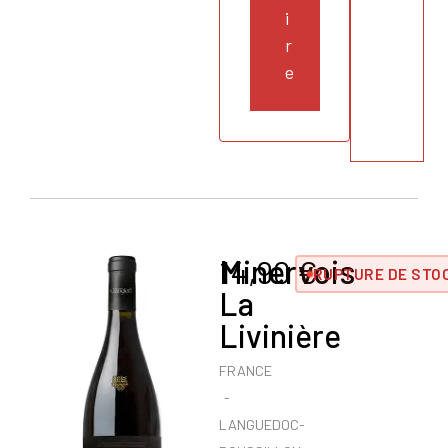
i
r
e
Minervois
14,90
€
RUPTURE DE STO
La
Livinière
FRANCE
LANGUEDOC-