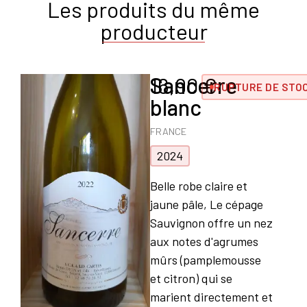
Les produits du même
producteur
Sancerre
16,90
€
RUPTURE DE STO
blanc
FRANCE
2024
Belle robe claire et
jaune pâle, Le cépage
Sauvignon offre un nez
aux notes d'agrumes
mûrs (pamplemousse
et citron) qui se
marient directement et