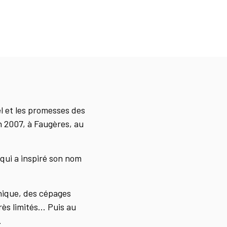
l et les promesses des
en 2007, à Faugères, au
qui a inspiré son nom
unique, des cépages
rès limités… Puis au
.