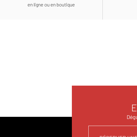
en ligne ou en boutique
E
Dégu