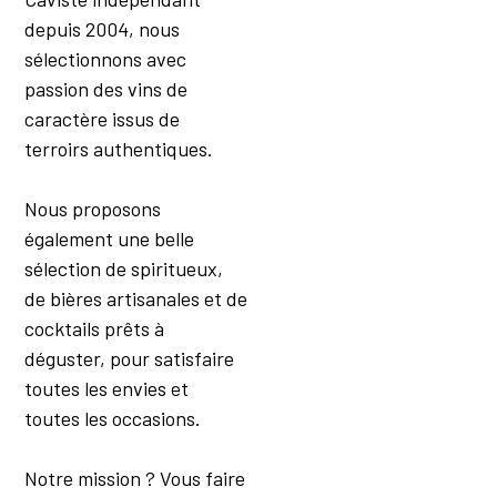
Veau
depuis 2004, nous
Viandes
Viandes Blanches
sélectionnons avec
Viandes D'Agneau Et
passion des vins de
De Mouton
caractère issus de
Viandes Rouges
terroirs authentiques.
Vin De Méditation
Volaille
Nous proposons
également une belle
sélection de spiritueux,
de bières artisanales et de
cocktails prêts à
déguster, pour satisfaire
toutes les envies et
toutes les occasions.
Notre mission ? Vous faire