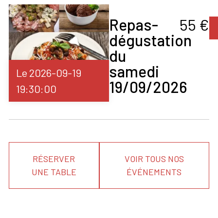
Fromage De Chèvre
Fromage De Chèvre
Repas-
55 €
Chaud
Valider
Fromages Bleus
dégustation
Fromages Doux
du
Fromages Forts
Fromages Frais
samedi
Le 2026-09-19
Fruits De Mer
19/09/2026
Gibiers
19:30:00
Gibiers À Plumes
Grillades
Grillades De
Poissons
Homard
Huîtres
Langoustines
RÉSERVER
VOIR TOUS NOS
Lapin
UNE TABLE
ÉVÉNEMENTS
Légumes
Lièvre
Magret De Canard
Méditation
Minestre