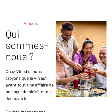
Moules
Noix De St Jacques
Paella
Pâtes
Vinodis
Pâtisseries
Qui
Pizzas
Plat Mijoté
Plats À Base De
sommes-
Truffes
Plats Épicés
nous ?
Plats Froids
Plats Sucré Salé
Poissons
Chez Vinodis, nous
Poissons En Sauce
Porc
croyons que le vin est
Potirons
avant tout une affaire de
Risotto
partage, de plaisir et de
Salades
découverte.
Sanglier
Saumon
Terrines
Caviste indépendant