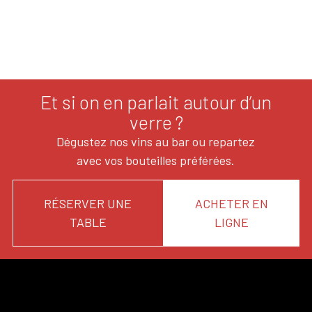
Et si on en parlait autour d’un
verre ?
Dégustez nos vins au bar ou repartez
avec vos bouteilles préférées.
RÉSERVER UNE
ACHETER EN
TABLE
LIGNE