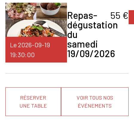
Fromage De Chèvre
Fromage De Chèvre
Repas-
55 €
Chaud
Valider
Fromages Bleus
dégustation
Fromages Doux
du
Fromages Forts
Fromages Frais
samedi
Le 2026-09-19
Fruits De Mer
19/09/2026
Gibiers
19:30:00
Gibiers À Plumes
Grillades
Grillades De
Poissons
Homard
Huîtres
Langoustines
RÉSERVER
VOIR TOUS NOS
Lapin
UNE TABLE
ÉVÉNEMENTS
Légumes
Lièvre
Magret De Canard
Méditation
Minestre