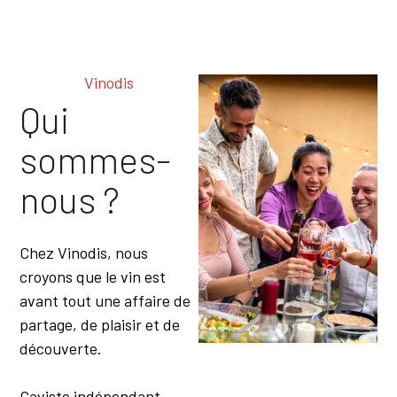
Moules
Noix De St Jacques
Paella
Pâtes
Vinodis
Pâtisseries
Qui
Pizzas
Plat Mijoté
Plats À Base De
sommes-
Truffes
Plats Épicés
nous ?
Plats Froids
Plats Sucré Salé
Poissons
Chez Vinodis, nous
Poissons En Sauce
Porc
croyons que le vin est
Potirons
avant tout une affaire de
Risotto
partage, de plaisir et de
Salades
découverte.
Sanglier
Saumon
Terrines
Caviste indépendant