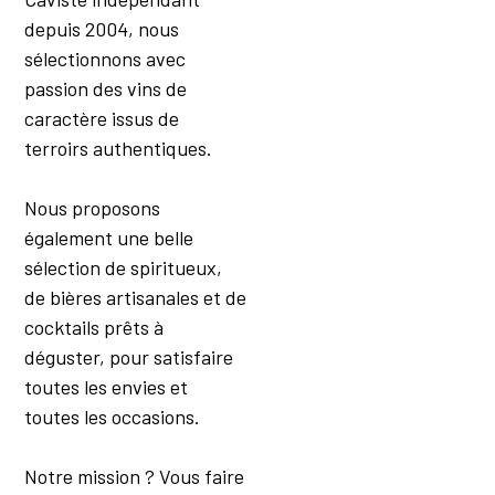
Veau
depuis 2004, nous
Viandes
Viandes Blanches
sélectionnons avec
Viandes D'Agneau Et
passion des vins de
De Mouton
caractère issus de
Viandes Rouges
terroirs authentiques.
Vin De Méditation
Volaille
Nous proposons
également une belle
sélection de spiritueux,
de bières artisanales et de
cocktails prêts à
déguster, pour satisfaire
toutes les envies et
toutes les occasions.
Notre mission ? Vous faire