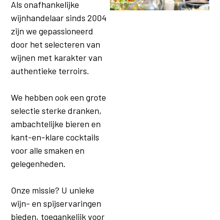
Als onafhankelijke
Vlees
Wit Vlees
wijnhandelaar sinds 2004
Lams- En
zijn we gepassioneerd
Schapenvlees
door het selecteren van
Rood Vlees
Meditatiewijn
wijnen met karakter van
Pluimvee
authentieke terroirs.
We hebben ook een grote
selectie sterke dranken,
ambachtelijke bieren en
kant-en-klare cocktails
voor alle smaken en
gelegenheden.
Onze missie? U unieke
wijn- en spijservaringen
bieden, toegankelijk voor