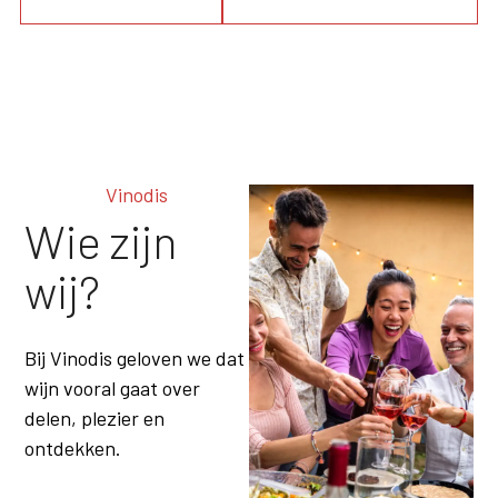
Jakobsschelpen
Paella
Pasta
Gebak
Pizza's
Suddergerecht
Truffelgerechten
Kruidige Gerechten
Vinodis
Koude Gerechten
Wie zijn
Zoete En Hartige
Gerechten
wij?
Vis
Vis In Saus
Varkensvlees
Pompoenen
Bij Vinodis geloven we dat
Risotto
wijn vooral gaat over
Salades
Wild Zwijn
delen, plezier en
Zalm
ontdekken.
Terrines
Kalfsvlees