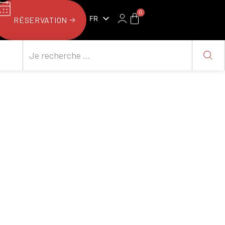
0
FR
RÉSERVATION
NL