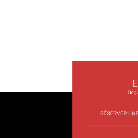
E
Dégu
RÉSERVER UNE