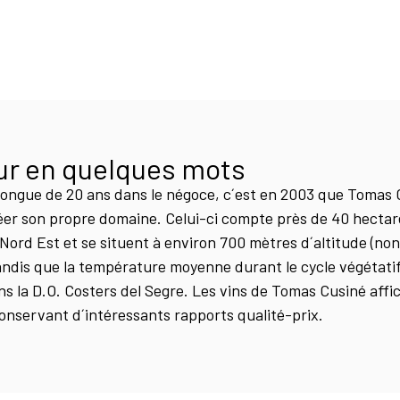
ur en quelques mots
longue de 20 ans dans le négoce, c´est en 2003 que Tomas 
réer son propre domaine. Celui-ci compte près de 40 hectar
Nord Est et se situent à environ 700 mètres d´altitude (non l
Tandis que la température moyenne durant le cycle végétatif
ns la D.O. Costers del Segre. Les vins de Tomas Cusiné affi
conservant d´intéressants rapports qualité-prix.