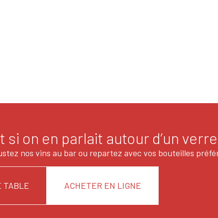
t si on en parlait autour d’un verre
stez nos vins au bar ou repartez avec vos bouteilles préfé
 TABLE
ACHETER EN LIGNE