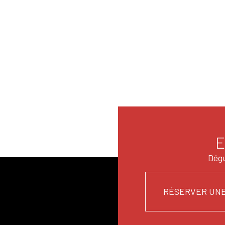
E
Dégu
RÉSERVER UNE