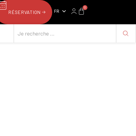
0
FR
RÉSERVATION
NL