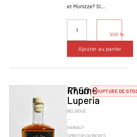
et Monizze? Si...
Voir le
produit
Ajouter au panier
Rhum
47,50
€
RUPTURE DE STO
Luperia
BELGIQUE
HAINAUT
SPIRITUEUX/BIÈRES