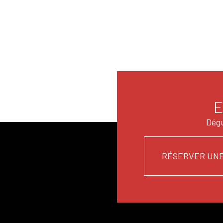
E
Dégu
RÉSERVER UNE