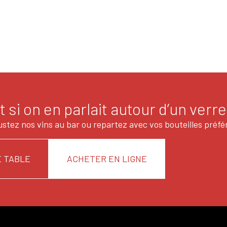
t si on en parlait autour d’un verre
stez nos vins au bar ou repartez avec vos bouteilles préfé
 TABLE
ACHETER EN LIGNE