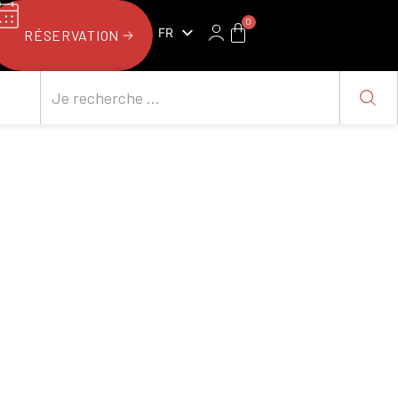
0
FR
RÉSERVATION
NL
ry