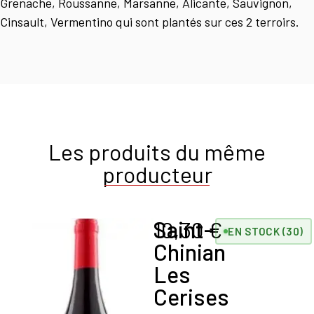
Grenache, Roussanne, Marsanne, Alicante, Sauvignon,
Cinsault, Vermentino qui sont plantés sur ces 2 terroirs.
Les produits du même
producteur
Saint-
10,30
€
EN STOCK (30)
Chinian
Les
Cerises