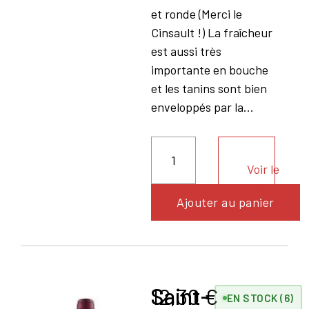
et ronde (Merci le
Cinsault !) La fraîcheur
est aussi très
importante en bouche
et les tanins sont bien
enveloppés par la...
Voir le
produit
Ajouter au panier
Saint-
12,30
€
EN STOCK (6)