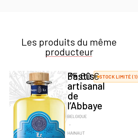
Les produits du même
producteur
Pastis
35,60
€
STOCK LIMITÉ (1)
artisanal
de
l’Abbaye
BELGIQUE
HAINAUT