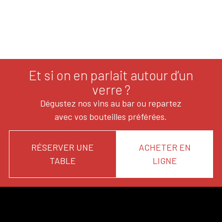
Et si on en parlait autour d’un
verre ?
Dégustez nos vins au bar ou repartez
avec vos bouteilles préférées.
RÉSERVER UNE
ACHETER EN
TABLE
LIGNE