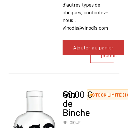
d'autres types de
chèques, contactez-
nous :
vinodis@vinodis.com
Ajouter au panier
Voir le
produit
Gin
49,00
€
STOCK LIMITÉ (1)
de
Binche
BELGIQUE