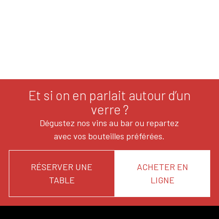
Et si on en parlait autour d’un
verre ?
Dégustez nos vins au bar ou repartez
avec vos bouteilles préférées.
RÉSERVER UNE
ACHETER EN
TABLE
LIGNE