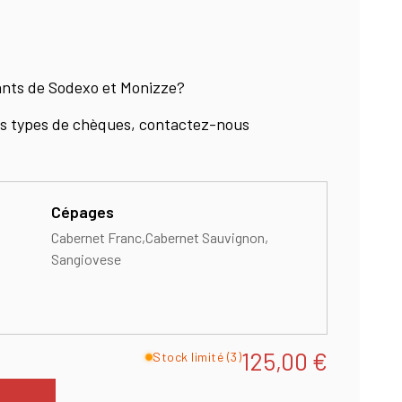
rants de Sodexo et Monizze?
res types de chèques, contactez-nous
Cépages
Cabernet Franc
Cabernet Sauvignon
Sangiovese
125,00
€
Stock limité (3)