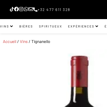
+32 477 611 328
VINS
BIÈRES
SPIRITUEUX
EXPÉRIENCES
Accueil
/
Vins
/ Tignanello