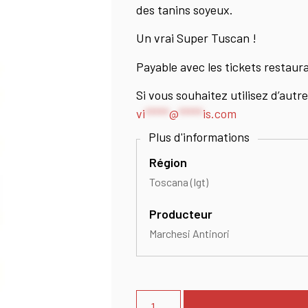
des tanins soyeux.
Un vrai Super Tuscan !
Payable avec les tickets restau
Si vous souhaitez utilisez d’aut
vi
*****
@
*****
is.com
Région
Toscana (Igt)
Producteur
Marchesi Antinori