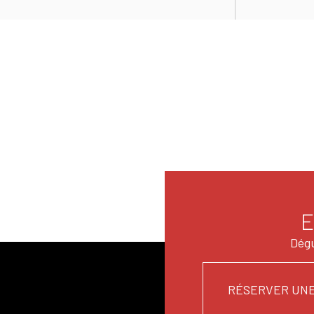
E
Dégu
RÉSERVER UNE