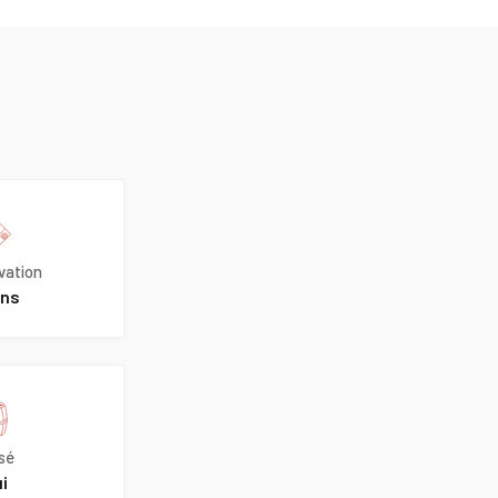
vation
ans
sé
i