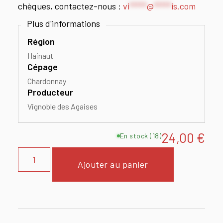
chèques, contactez-nous :
vi
*****
@
*****
is.com
Région
Hainaut
Cépage
Chardonnay
Producteur
Vignoble des Agaises
24,00
€
En stock (18)
Ajouter au panier