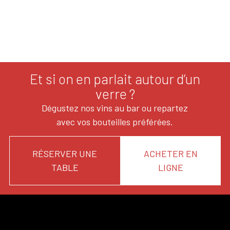
Et si on en parlait autour d’un
verre ?
Dégustez nos vins au bar ou repartez
avec vos bouteilles préférées.
RÉSERVER UNE
ACHETER EN
TABLE
LIGNE