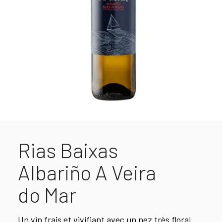
Rias Baixas
Albariño A Veira
do Mar
Un vin frais et vivifiant avec un nez très floral.