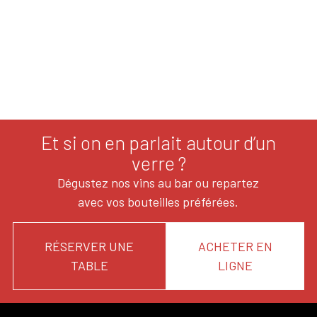
Et si on en parlait autour d’un
verre ?
Dégustez nos vins au bar ou repartez
avec vos bouteilles préférées.
RÉSERVER UNE
ACHETER EN
TABLE
LIGNE