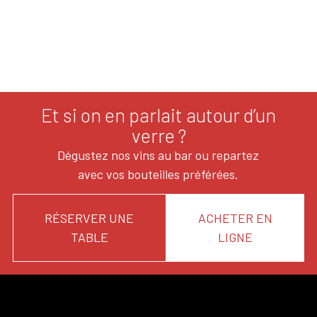
Et si on en parlait autour d’un
verre ?
Dégustez nos vins au bar ou repartez
avec vos bouteilles préférées.
RÉSERVER UNE
ACHETER EN
TABLE
LIGNE