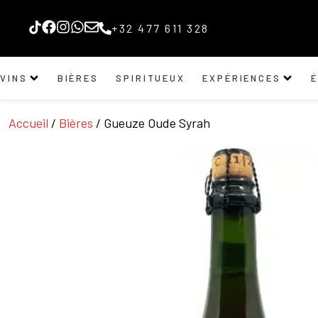
+32 477 611 328
VINS
BIÈRES
SPIRITUEUX
EXPÉRIENCES
Accueil
/
Bières
/ Gueuze Oude Syrah