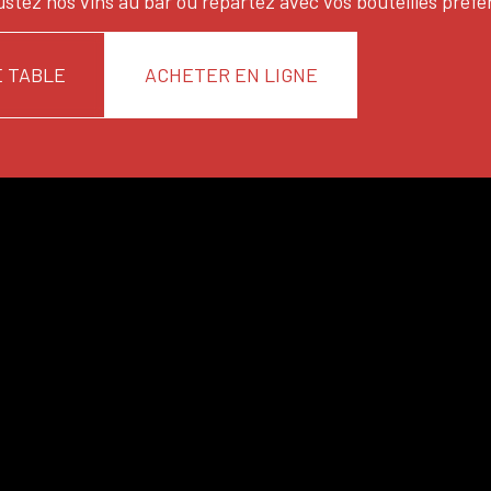
stez nos vins au bar ou repartez avec vos bouteilles préfé
 TABLE
ACHETER EN LIGNE