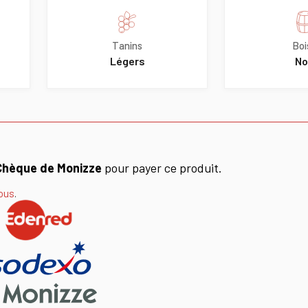
Tanins
Boi
Légers
No
Chèque de Monizze
pour payer ce produit.
ous
.