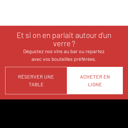
Et si on en parlait autour d’un
verre ?
Dégustez nos vins au bar ou repartez
avec vos bouteilles préférées.
RÉSERVER UNE
ACHETER EN
TABLE
LIGNE