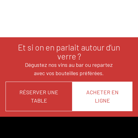
Et si on en parlait autour d’un
verre ?
Dégustez nos vins au bar ou repartez
avec vos bouteilles préférées.
RÉSERVER UNE
ACHETER EN
TABLE
LIGNE