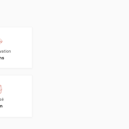
vation
ns
sé
n