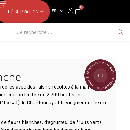
0
FR
RÉSERVATION
NL
PAYEZ AVEC DES CHÈQUES
nche
PAYEZ AVEC DES CHÈQUES
rcelles avec des raisins récoltés à la main avec
e édition limitée de 2 700 bouteilles.
(Muscat), le Chardonnay et le Viognier donne du
de fleurs blanches, d’agrumes, de fruits verts
 fera découvrir une bouche dense et bien