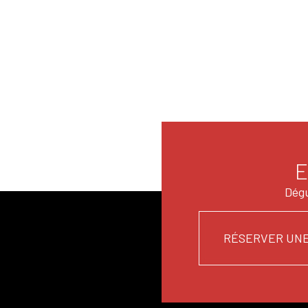
E
Dégu
RÉSERVER UNE