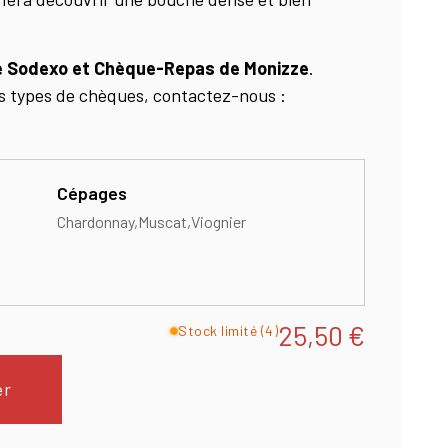
 Sodexo et Chèque-Repas de Monizze
.
res types de chèques, contactez-nous :
Cépages
Chardonnay
Muscat
Viognier
25,50
€
Stock limité (4)
er