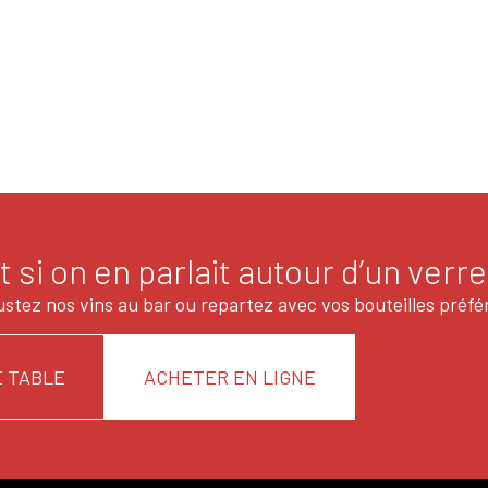
t si on en parlait autour d’un verre
stez nos vins au bar ou repartez avec vos bouteilles préfé
 TABLE
ACHETER EN LIGNE