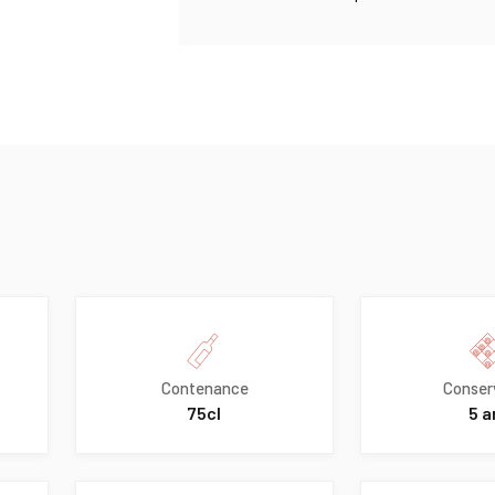
Contenance
Conser
75cl
5 a