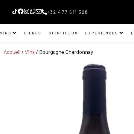
+32 477 611 328
VINS
BIÈRES
SPIRITUEUX
EXPÉRIENCES
Accueil
/
Vins
/ Bourgogne Chardonnay