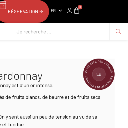
0
FR
RÉSERVATION
NL
PAYEZ AVEC DES CHÈQUES
ardonnay
PAYEZ AVEC DES CHÈQUES
nay est d’un or intense.
s de fruits blancs, de beurre et de fruits secs
On y sent aussi un peu de tension au vu de sa
e et tendue.