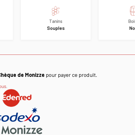
Tanins
Boi
Souples
No
Chèque de Monizze
pour payer ce produit.
ous
.