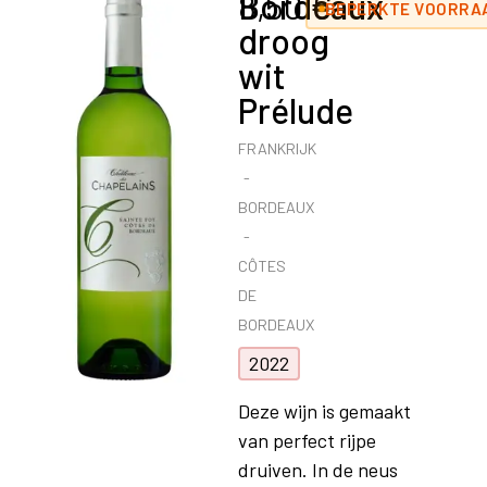
Bordeaux
8,50
€
BEPERKTE VOORRAA
droog
wit
Prélude
FRANKRIJK
BORDEAUX
CÔTES
DE
BORDEAUX
2022
Deze wijn is gemaakt
van perfect rijpe
druiven. In de neus