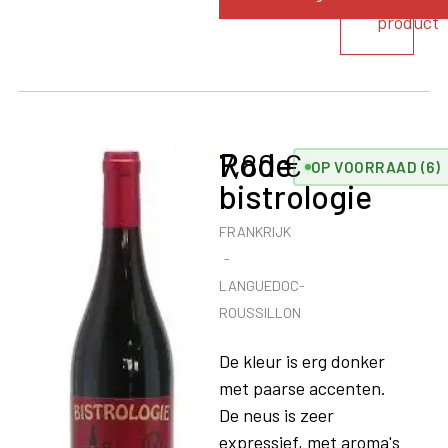
product
Rode
7,80
€
OP VOORRAAD (6)
bistrologie
FRANKRIJK
LANGUEDOC-
ROUSSILLON
De kleur is erg donker
met paarse accenten.
De neus is zeer
expressief, met aroma's