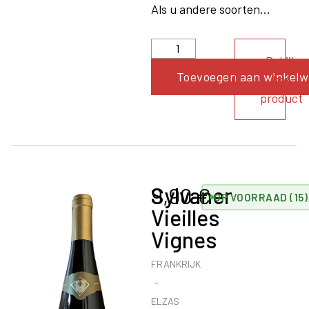
Als u andere soorten...
Bekijk
Toevoegen aan winkel
het
product
Sylvaner
9,90
€
OP VOORRAAD (15)
Vieilles
Vignes
FRANKRIJK
ELZAS