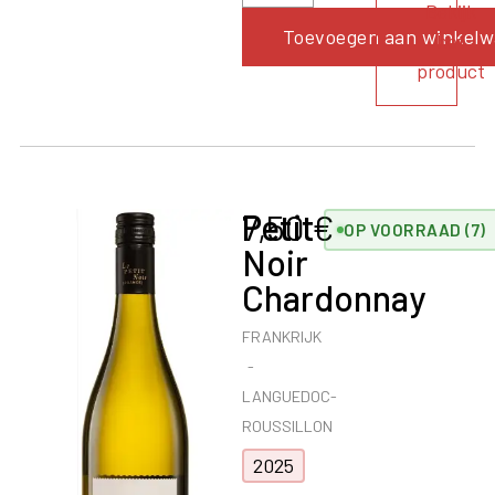
Bekijk
Toevoegen aan winkel
het
product
Petit
7,50
€
OP VOORRAAD (7)
Noir
Chardonnay
FRANKRIJK
LANGUEDOC-
ROUSSILLON
2025