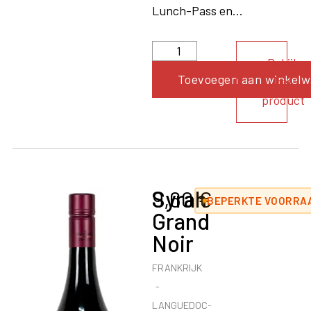
Lunch-Pass en...
Bekijk
Toevoegen aan winkel
het
product
Syrah
9,60
€
BEPERKTE VOORRAA
Grand
Noir
FRANKRIJK
LANGUEDOC-