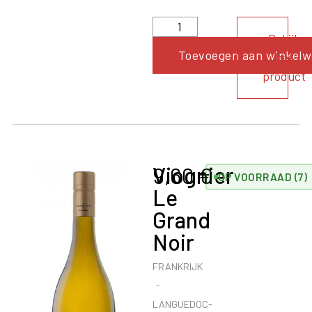
Bekijk
Toevoegen aan winkel
het
product
Viognier
9,60
€
OP VOORRAAD (7)
Le
Grand
Noir
FRANKRIJK
LANGUEDOC-