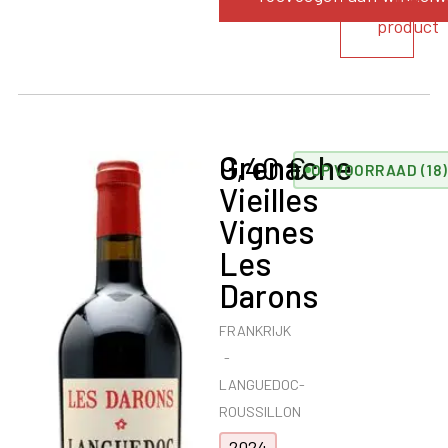
product
Grenache
9,40
€
OP VOORRAAD (18)
Vieilles
Vignes
Les
Darons
FRANKRIJK
LANGUEDOC-
ROUSSILLON
2024