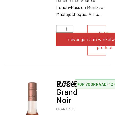
betalen met Sodexo
Lunch-Pass en Monizze
Maaltijdcheque. Als u...
Bekijk
Toevoegen aan winkel
het
product
Rosé
9,70
€
OP VOORRAAD (12)
Grand
Noir
FRANKRIJK