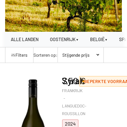
ALLE LANDEN
OOSTENRIJK
BELGIË
SP
▼
▼
Sorteren op:
Filters
Syrah
7,50
€
BEPERKTE VOORRAA
FRANKRIJK
LANGUEDOC-
ROUSSILLON
2024