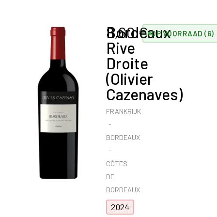
Bordeaux
8,60
€
OP VOORRAAD (6)
Rive
Droite
(Olivier
Cazenaves)
FRANKRIJK
BORDEAUX
CÔTES
DE
BORDEAUX
2024