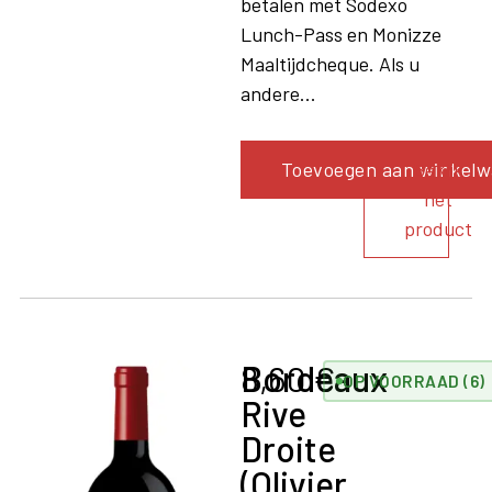
betalen met Sodexo
Lunch-Pass en Monizze
Maaltijdcheque. Als u
andere...
Toevoegen aan winkel
Bekijk
het
product
Bordeaux
8,60
€
OP VOORRAAD (6)
Rive
Droite
(Olivier