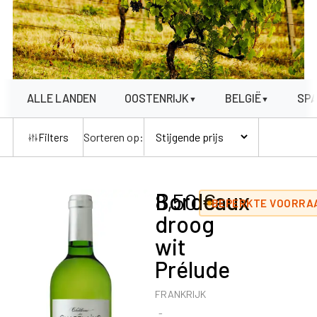
ALLE LANDEN
OOSTENRIJK
BELGIË
SP
▼
▼
Sorteren op:
Filters
Bordeaux
8,50
€
BEPERKTE VOORRAA
droog
wit
Prélude
FRANKRIJK