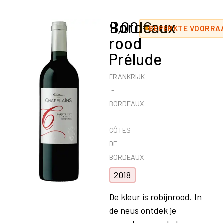
Bordeaux
9,00
€
BEPERKTE VOORRAA
rood
Prélude
FRANKRIJK
BORDEAUX
CÔTES
DE
BORDEAUX
2018
De kleur is robijnrood. In
de neus ontdek je