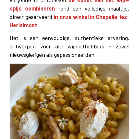
volgende te ontdekken
de kunst van het wijn-
spijs combineren
rond een volledige maaltijd,
direct geserveerd
in onze winkel in Chapelle-lez-
Herlaimont
.
Het is een eenvoudige, authentieke ervaring,
ontworpen voor alle wijnliefhebbers - zowel
nieuwsgierigen als gepassioneerden.