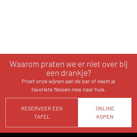
Waarom praten we er niet over bij
een drankje?
Proef onze wijnen aan de bar of neem je
favoriete flessen mee naar huis.
RESERVEER EEN
ONLINE
TAFEL
KOPEN