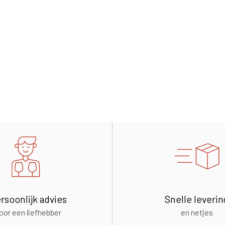
rsoonlijk advies
Snelle leverin
oor een liefhebber
en netjes