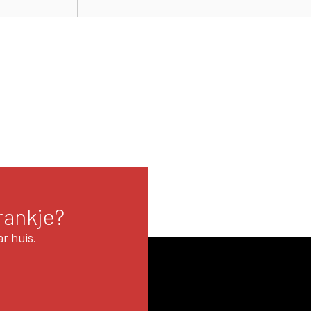
rankje?
r huis.