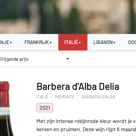
ANJE
FRANKRIJK
ITALIË
LIBANON
OO
▼
▼
▼
▼
Barbera d'Alba Delia
ITALIË
PIEMONTE
BARBERA D'ALBA
2021
Met zijn intense robijnrode kleur wordt je 
kersen en pruimen. Deze wijn rijpt 6 maan