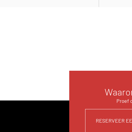
Waarom
Proef 
RESERVEER EE