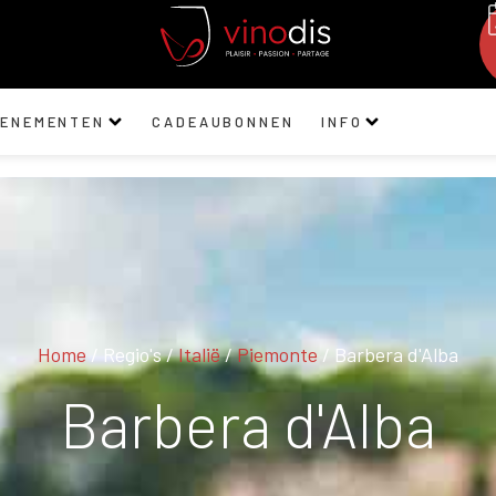
VENEMENTEN
CADEAUBONNEN
INFO
Home
/ Regio's /
Italië
/
Piemonte
/ Barbera d'Alba
Barbera d'Alba