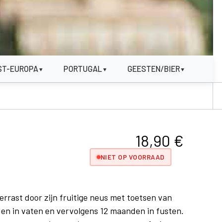
ST-EUROPA
PORTUGAL
GEESTEN/BIER
▼
▼
▼
18,90
€
NIET OP VOORRAAD
verrast door zijn fruitige neus met toetsen van
den in vaten en vervolgens 12 maanden in fusten.