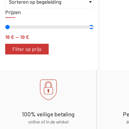
Sorteren op begeleiding
Prijzen
18
€
—
19
€
Filter op prijs
100% veilige betaling
Pe
online of in de winkel
d