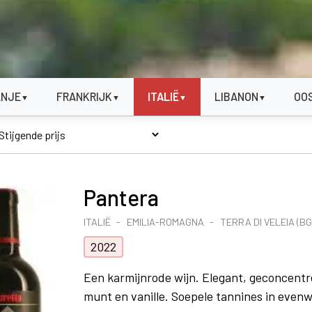
ANJE
FRANKRIJK
ITALIË
LIBANON
OO
▼
▼
▼
▼
Pantera
ITALIË
EMILIA-ROMAGNA
TERRA DI VELEIA (BG
2022
Een karmijnrode wijn. Elegant, geconcentre
munt en vanille. Soepele tannines in even