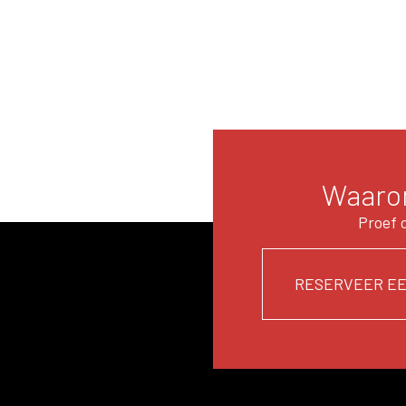
Waarom
Proef 
RESERVEER EE