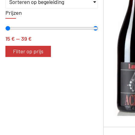
Sorteren op begeleiding
Prijzen
15
€
—
39
€
Filter op prijs