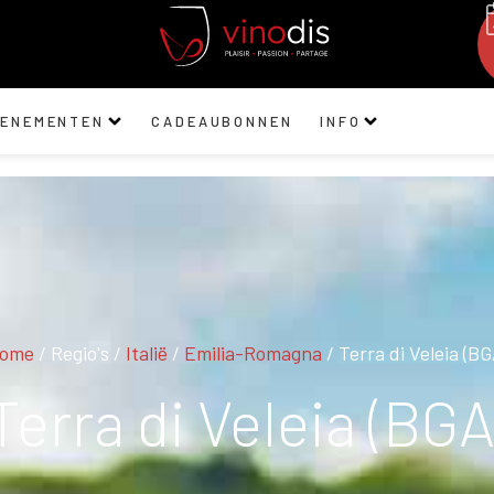
VENEMENTEN
CADEAUBONNEN
INFO
ome
/ Regio's /
Italië
/
Emilia-Romagna
/ Terra di Veleia (BG
Terra di Veleia (BGA