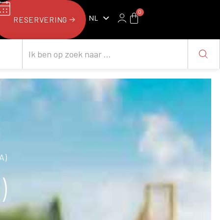
0
NL
RESERVERING
FR
A)
)