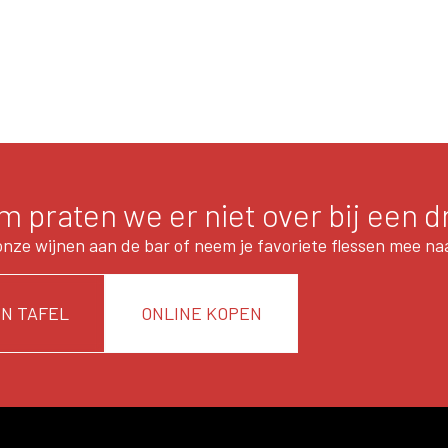
 praten we er niet over bij een d
onze wijnen aan de bar of neem je favoriete flessen mee naa
N TAFEL
ONLINE KOPEN