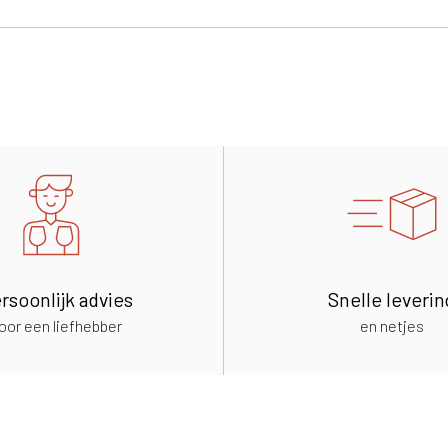
rsoonlijk advies
Snelle leverin
oor een liefhebber
en netjes