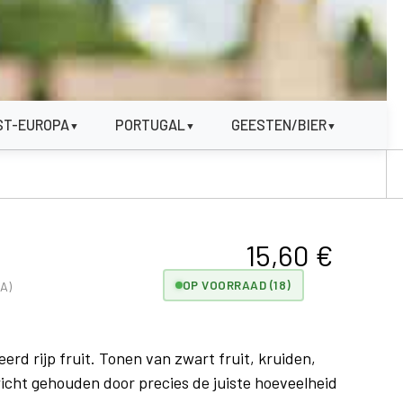
ST-EUROPA
PORTUGAL
GEESTEN/BIER
▼
▼
▼
15,60
€
OP VOORRAAD (18)
A)
erd rijp fruit. Tonen van zwart fruit, kruiden,
wicht gehouden door precies de juiste hoeveelheid