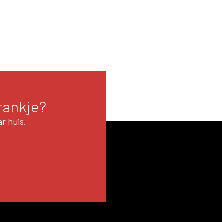
rankje?
r huis.