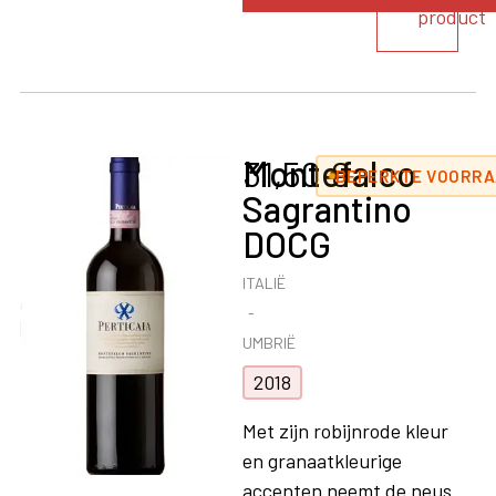
product
Montefalco
31,50
€
BEPERKTE VOORRAA
Sagrantino
DOCG
ITALIË
UMBRIË
2018
Met zijn robijnrode kleur
en granaatkleurige
accenten neemt de neus