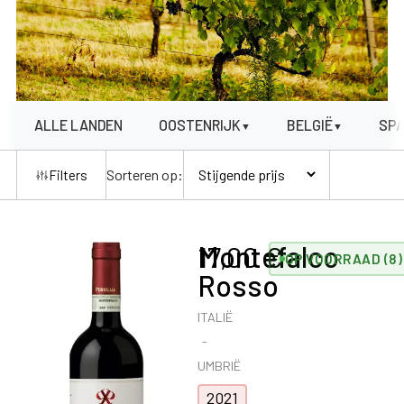
ALLE LANDEN
OOSTENRIJK
BELGIË
SP
▼
▼
Sorteren op:
Filters
Montefalco
17,00
€
OP VOORRAAD (8)
Rosso
ITALIË
UMBRIË
2021