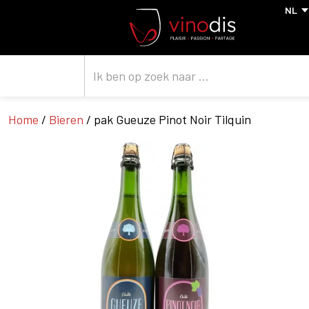
Home
/
Bieren
/ pak Gueuze Pinot Noir Tilquin