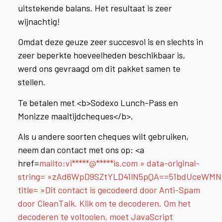
uitstekende balans. Het resultaat is zeer
wijnachtig!
Omdat deze geuze zeer succesvol is en slechts in
zeer beperkte hoeveelheden beschikbaar is,
werd ons gevraagd om dit pakket samen te
stellen.
Te betalen met <b>Sodexo Lunch-Pass en
Monizze maaltijdcheques</b>.
Als u andere soorten cheques wilt gebruiken,
neem dan contact met ons op: <a
href=
mailto:vi*****@*****is.com » data-original-
string= »zAd6WpD9SZtYLD41lN5pQA==51bdUceWMN
title= »Dit contact is gecodeerd door Anti-Spam
door CleanTalk. Klik om te decoderen. Om het
decoderen te voltooien, moet JavaScript