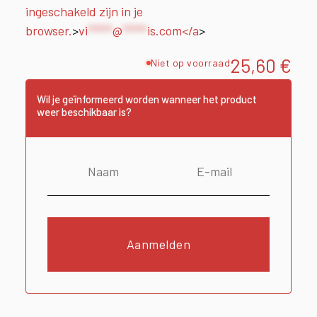
ingeschakeld zijn in je
browser.
>
vi
*****
@
*****
is.com
</a
>
25,60
€
Niet op voorraad
Wil je geïnformeerd worden wanneer het product
weer beschikbaar is?
Aanmelden